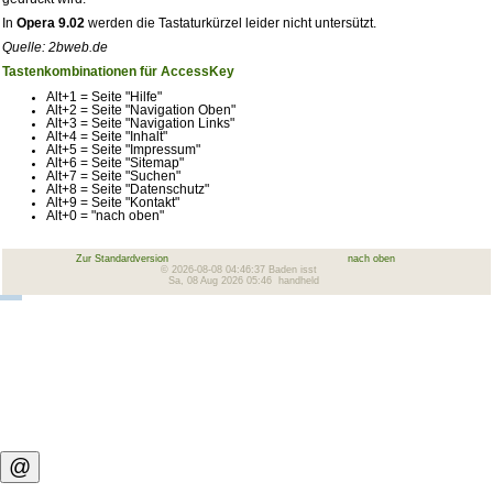
In
Opera 9.02
werden die Tastaturkürzel leider nicht untersützt.
Quelle: 2bweb.de
Tastenkombinationen für AccessKey
Alt+1 = Seite "Hilfe"
Alt+2 = Seite "Navigation Oben"
Alt+3 = Seite "Navigation Links"
Alt+4 = Seite "Inhalt"
Alt+5 = Seite "Impressum"
Alt+6 = Seite "Sitemap"
Alt+7 = Seite "Suchen"
Alt+8 = Seite "Datenschutz"
Alt+9 = Seite "Kontakt"
Alt+0 = "nach oben"
Zur Standardversion
nach oben
© 2026-08-08 04:46:37 Baden isst
Sa, 08 Aug 2026 05:46 handheld
@