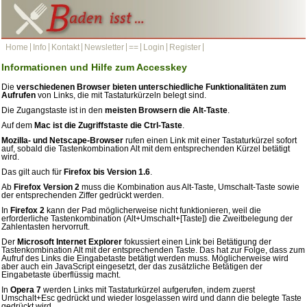
Home
Info
Kontakt
Newsletter
==
Login
Register
Informationen und Hilfe zum Accesskey
Die
verschiedenen Browser bieten unterschiedliche Funktionalitäten zum
Aufrufen
von Links, die mit Tastaturkürzeln belegt sind.
Die Zugangstaste ist in den
meisten Browsern die Alt-Taste
.
Auf dem
Mac ist die Zugriffstaste die Ctrl-Taste
.
Mozilla- und Netscape-Browser
rufen einen Link mit einer Tastaturkürzel sofort
auf, sobald die Tastenkombination Alt mit dem entsprechenden Kürzel betätigt
wird.
Das gilt auch für
Firefox bis Version 1.6
.
Ab
Firefox Version 2
muss die Kombination aus Alt-Taste, Umschalt-Taste sowie
der entsprechenden Ziffer gedrückt werden.
In
Firefox 2
kann der Pad möglicherweise nicht funktionieren, weil die
erforderliche Tastenkombination (Alt+Umschalt+[Taste]) die Zweitbelegung der
Zahlentasten hervorruft.
Der
Microsoft Internet Explorer
fokussiert einen Link bei Betätigung der
Tastenkombination Alt mit der entsprechenden Taste. Das hat zur Folge, dass zum
Aufruf des Links die Eingabetaste betätigt werden muss. Möglicherweise wird
aber auch ein JavaScript eingesetzt, der das zusätzliche Betätigen der
Eingabetaste überflüssig macht.
In
Opera 7
werden Links mit Tastaturkürzel aufgerufen, indem zuerst
Umschalt+Esc gedrückt und wieder losgelassen wird und dann die belegte Taste
gedrückt wird.